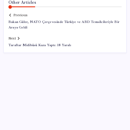
Other Articles
Previous
Bakan Güler, NATO Çerçevesinde Türkiye ve ABD Temsilcileriyle Bir
Araya Geldi
Next
Taraftar Midibüsü Kaza Yaptı: 18 Yaralı
SON YAZILAR
Ona yatıran köşeyi döndü: Yılbaşından beri en çok
kazandıran oldu