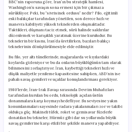
BBC’nin raporuna göre, İran’ın bu stratejik hamlesi,
Washington’u savaşın sona ermesi için bir çıkmaza
sürüklüyor. Peki, bu “sivrisinek ordusu” nedir? Filo, eğitimli
eski balıkçılar tarafından yönetilen, son derece hızlı ve
manevra kabiliyeti yüksek teknelerden oluşmaktadır.
Taktikleri, düşmanı taciz etmek, sürü halinde saldırılar
düzenlemek ve karışıklık yaratmak üzerine kuruludur. Bu
teknelerin bir kısmı, İran’da üretilirken, bazıları balıkçı
teknelerinin dönüştürülmesiyle elde edilmiştir.
Bu filo, yer altı tünellerinde, mağaralarda ve kıyılardaki
koylarda gizleniyor ve bu da onların büyüklüğünün tam olarak
bilinmesini zorlaştırıyor. İran, kaybettiği tekneleri hızlı ve
düşük maliyetle yenileme kapasitesine sahipken, ABD’nin ise
pahalı savaş gemileri ve uçaklar konuşlandırması gerekiyor.
1980’lerde, İran-Irak Savaşı sırasında Devrim Muhafızları
tarafından kurulan bu ordu, teknolojik açıdan üstün
donanmalara karşı koymayı hedefliyor. Su seviyesine yakın
konumlanmaları sayesinde radara yakalanmaları zor ve takibi
oldukça güç. Makineli tüfek, roket ve gemisavar füzelerle
donatılan bu tekneler, Hürmüz gibi dar su yollarında büyük
savaş gemilerine karşı etkili bir şekilde manevra yapabiliyor.