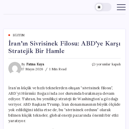
Skip
to
content
EĞITIM
İran’ın Sivrisinek Filosu: ABD’ye Karşı
Stratejik Bir Hamle
İran’ın
By
Fatma Kaya
yorumlar kapalı
Sivrisinek
17 Mayıs 2026
1 Min Read
Filosu:
ABD’ye
Karşı
İran’ın küçük ve hızlı teknelerden oluşan “sivrisinek filosu”,
Stratejik
ABD’yi Hürmüz Boğazı’nda zor durumda bırakmaya devam
Bir
Hamle
ediyor. Tahran, bu yenilikçi strateji ile Washington’a gözdağı
için
veriyor. ABD Başkanı Trump, İran donanmasının büyük ölçüde
yok edildiğini iddia etse de, bu “sivrisinek ordusu” olarak
bilinen küçük tekneler, global enerji pazarında önemli bir etki
yaratıyor.