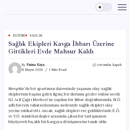
Skip
to
content
EĞITIM
SAĞLIK
Sağlık Ekipleri Kavga İhbarı Üzerine
Gittikleri Evde Mahsur Kaldı
Sağlık
By
Fatma Kaya
yorumlar kapalı
Ekipleri
11 Mayıs 2026
1 Min Read
Kavga
İhbarı
Üzerine
Nevşehir’de bir apartman dairesinde yaşanan olay, sağlık
Gittikleri
ekiplerinin başına gelen ilginç bir durumu gözler önüne serdi.
Evde
Mahsur
112 Acil Çağrı Merkezi’ne yapılan bir ihbar doğrultusunda, N.Ö.
Kaldı
adlı bireyin rahatsızlanması nedeniyle sağlık ekipleri olay
için
yerine intikal etti. Ancak, sağlık ekipleri eve geldiklerinde E.Ö.
ve Y.Ö. isimli kardeşler arasında çıkan bir tartışmanın
büyüyerek bıçaklı bir kavgaya dönüşmesine tanık oldu.