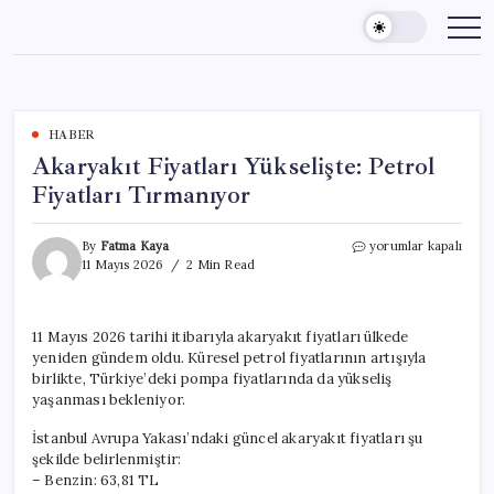
Skip
to
content
HABER
Akaryakıt Fiyatları Yükselişte: Petrol
Fiyatları Tırmanıyor
Akaryakıt
By
Fatma Kaya
yorumlar kapalı
Fiyatları
11 Mayıs 2026
2 Min Read
Yükselişte:
Petrol
Fiyatları
11 Mayıs 2026 tarihi itibarıyla akaryakıt fiyatları ülkede
Tırmanıyor
yeniden gündem oldu. Küresel petrol fiyatlarının artışıyla
için
birlikte, Türkiye’deki pompa fiyatlarında da yükseliş
yaşanması bekleniyor.
İstanbul Avrupa Yakası’ndaki güncel akaryakıt fiyatları şu
şekilde belirlenmiştir:
– Benzin: 63,81 TL