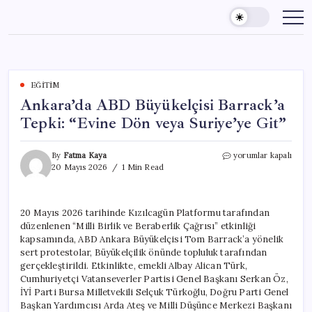
Skip
to
content
EĞITIM
Ankara’da ABD Büyükelçisi Barrack’a
Tepki: “Evine Dön veya Suriye’ye Git”
Ankara’da
By
Fatma Kaya
yorumlar kapalı
ABD
20 Mayıs 2026
1 Min Read
Büyükelçisi
Barrack’a
Tepki:
20 Mayıs 2026 tarihinde Kızılcagün Platformu tarafından
“Evine
düzenlenen “Milli Birlik ve Beraberlik Çağrısı” etkinliği
Dön
veya
kapsamında, ABD Ankara Büyükelçisi Tom Barrack’a yönelik
Suriye’ye
sert protestolar, Büyükelçilik önünde topluluk tarafından
Git”
gerçekleştirildi. Etkinlikte, emekli Albay Alican Türk,
için
Cumhuriyetçi Vatanseverler Partisi Genel Başkanı Serkan Öz,
İYİ Parti Bursa Milletvekili Selçuk Türkoğlu, Doğru Parti Genel
Başkan Yardımcısı Arda Ateş ve Milli Düşünce Merkezi Başkanı