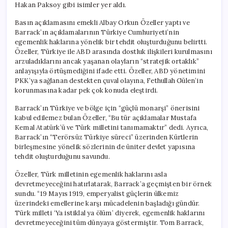
Hakan Paksoy gibi isimler yer aldı.
Basın açıklamasını emekli Albay Orkun Özeller yaptı ve
Barrack’ın açıklamalarının Türkiye Cumhuriyeti’nin
egemenlik haklarına yönelik bir tehdit oluşturduğunu belirtti.
Özeller, Türkiye ile ABD arasında dostluk ilişkileri kurulmasını
arzuladıklarını ancak yaşanan olayların “stratejik ortaklık”
anlayışıyla örtüşmediğini ifade etti. Özeller, ABD yönetimini
PKK’ya sağlanan destekten çuval olayına, Fethullah Gülen’in
korunmasına kadar pek çok konuda eleştirdi.
Barrack’ın Türkiye ve bölge için “güçlü monarşi” önerisini
kabul edilemez bulan Özeller, “Bu tür açıklamalar Mustafa
Kemal Atatürk’ü ve Türk milletini tanımamaktır” dedi. Ayrıca,
Barrack’ın “Terörsüz Türkiye süreci” üzerinden Kürtlerin
birleşmesine yönelik sözlerinin de üniter devlet yapısına
tehdit oluşturduğunu savundu.
Özeller, Türk milletinin egemenlik haklarını asla
devretmeyeceğini hatırlatarak, Barrack’a geçmişten bir örnek
sundu. “19 Mayıs 1919, emperyalist güçlerin ülkemiz
üzerindeki emellerine karşı mücadelenin başladığı gündür.
Türk milleti ‘Ya istiklal ya ölüm’ diyerek, egemenlik haklarını
devretmeyeceğini tüm dünyaya göstermiştir. Tom Barrack,