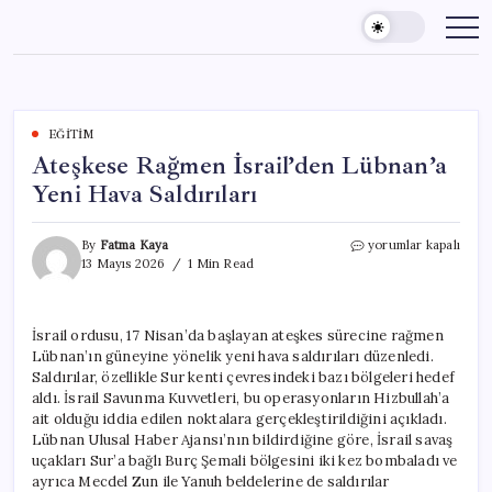
Skip
to
content
EĞITIM
Ateşkese Rağmen İsrail’den Lübnan’a
Yeni Hava Saldırıları
Ateşkese
By
Fatma Kaya
yorumlar kapalı
Rağmen
13 Mayıs 2026
1 Min Read
İsrail’den
Lübnan’a
Yeni
İsrail ordusu, 17 Nisan’da başlayan ateşkes sürecine rağmen
Hava
Lübnan’ın güneyine yönelik yeni hava saldırıları düzenledi.
Saldırıları
için
Saldırılar, özellikle Sur kenti çevresindeki bazı bölgeleri hedef
aldı. İsrail Savunma Kuvvetleri, bu operasyonların Hizbullah’a
ait olduğu iddia edilen noktalara gerçekleştirildiğini açıkladı.
Lübnan Ulusal Haber Ajansı’nın bildirdiğine göre, İsrail savaş
uçakları Sur’a bağlı Burç Şemali bölgesini iki kez bombaladı ve
ayrıca Mecdel Zun ile Yanuh beldelerine de saldırılar