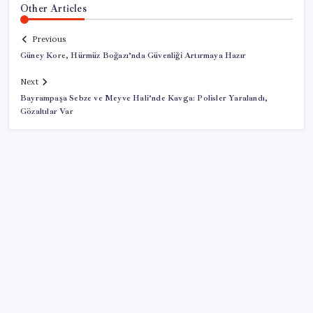
Other Articles
Previous
Güney Kore, Hürmüz Boğazı’nda Güvenliği Artırmaya Hazır
Next
Bayrampaşa Sebze ve Meyve Hali’nde Kavga: Polisler Yaralandı,
Gözaltılar Var
SON YAZILAR
TBMM Adalet Komisyonu’nda ‘pislik’ tartışması: