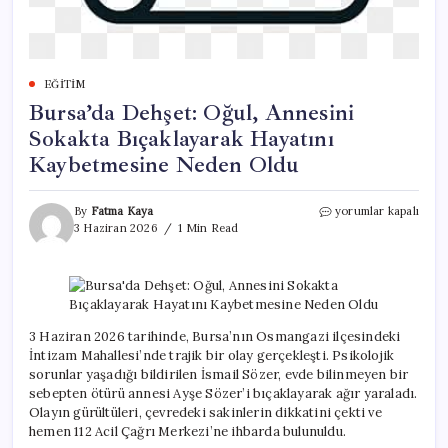
EĞITIM
Bursa’da Dehşet: Oğul, Annesini
Sokakta Bıçaklayarak Hayatını
Kaybetmesine Neden Oldu
Bursa’da
By
Fatma Kaya
yorumlar kapalı
Dehşet:
3 Haziran 2026
1 Min Read
Oğul,
Annesini
Sokakta
Bıçaklayarak
Hayatını
Kaybetmesine
3 Haziran 2026 tarihinde, Bursa’nın Osmangazi ilçesindeki
Neden
İntizam Mahallesi’nde trajik bir olay gerçekleşti. Psikolojik
Oldu
sorunlar yaşadığı bildirilen İsmail Sözer, evde bilinmeyen bir
için
sebepten ötürü annesi Ayşe Sözer’i bıçaklayarak ağır yaraladı.
Olayın gürültüleri, çevredeki sakinlerin dikkatini çekti ve
hemen 112 Acil Çağrı Merkezi’ne ihbarda bulunuldu.