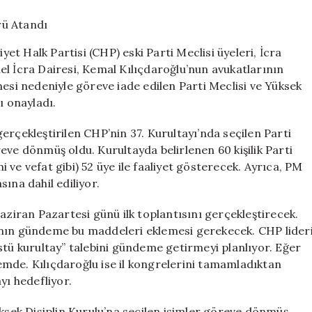
Parti
Meclisi’ne
İcra
yet Halk Partisi (CHP) eski Parti Meclisi üyeleri, İcra
Müdürü
l İcra Dairesi, Kemal Kılıçdaroğlu’nun avukatlarının
Atandı
mesi nedeniyle göreve iade edilen Parti Meclisi ve Yüksek
için
ı onayladı.
erçekleştirilen CHP’nin 37. Kurultayı’nda seçilen Parti
eve dönmüş oldu. Kurultayda belirlenen 60 kişilik Parti
mi ve vefat gibi) 52 üye ile faaliyet gösterecek. Ayrıca, PM
asına dahil ediliyor.
aziran Pazartesi günü ilk toplantısını gerçekleştirecek.
aşkanın gündeme bu maddeleri eklemesi gerekecek. CHP lider
stü kurultay” talebini gündeme getirmeyi planlıyor. Eğer
mde. Kılıçdaroğlu ise il kongrelerini tamamladıktan
yı hedefliyor.
üksek Disiplin Kurulu’na seçilen isimler göreve dönmüş