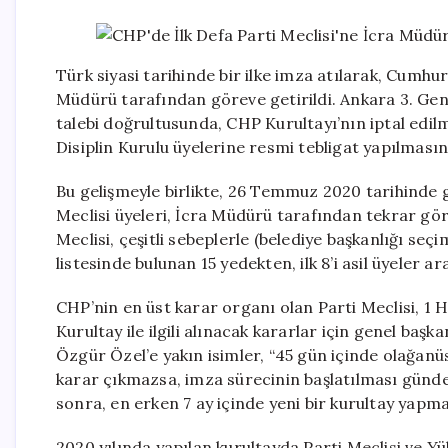
Türk siyasi tarihinde bir ilke imza atılarak, Cumhuri
Müdürü tarafından göreve getirildi. Ankara 3. Gene
talebi doğrultusunda, CHP Kurultayı’nın iptal edil
Disiplin Kurulu üyelerine resmi tebligat yapılmasın
Bu gelişmeyle birlikte, 26 Temmuz 2020 tarihinde g
Meclisi üyeleri, İcra Müdürü tarafından tekrar gör
Meclisi, çeşitli sebeplerle (belediye başkanlığı seçi
listesinde bulunan 15 yedekten, ilk 8’i asil üyeler ar
CHP’nin en üst karar organı olan Parti Meclisi, 1 H
Kurultay ile ilgili alınacak kararlar için genel b
Özgür Özel’e yakın isimler, “45 gün içinde olağanü
karar çıkmazsa, imza sürecinin başlatılması günde
sonra, en erken 7 ay içinde yeni bir kurultay yapma
2020 yılında yapılan kurultayda Parti Meclisi ve Y