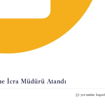
’ne İcra Müdürü Atandı
CHP’de
yorumlar kapal
İlk
Defa