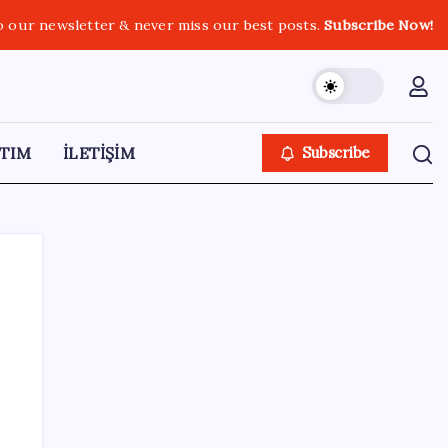
o our newsletter & never miss our best posts.
Subscribe Now!
TIM
İLETİŞİM
Subscribe
SON YAZILAR
Hyundai Bluelink Türkiye’de Eski Araçlara
Gelmiyor