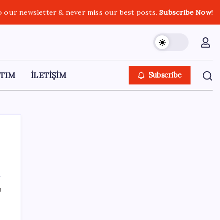
o our newsletter & never miss our best posts.
Subscribe Now!
TIM
İLETİŞİM
Subscribe
SON YAZILAR
ı
Android için iMessage Sunan Sunbird
Yeniden Yayında