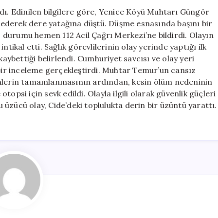
Muhtar
dı. Edinilen bilgilere göre, Yenice Köyü Muhtarı Güngör
Güngör
ederek dere yatağına düştü. Düşme esnasında başını bir
Temur
durumu hemen 112 Acil Çağrı Merkezi’ne bildirdi. Olayın
Hayatını
tikal etti. Sağlık görevlilerinin olay yerinde yaptığı ilk
Kaybetti
bettiği belirlendi. Cumhuriyet savcısı ve olay yeri
için
 bir inceleme gerçekleştirdi. Muhtar Temur’un cansız
emlerin tamamlanmasının ardından, kesin ölüm nedeninin
opsi için sevk edildi. Olayla ilgili olarak güvenlik güçleri
üzücü olay, Cide’deki toplulukta derin bir üzüntü yarattı.