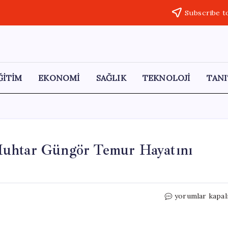
Subscribe t
ĞİTİM
EKONOMİ
SAĞLIK
TEKNOLOJİ
TANI
Muhtar Güngör Temur Hayatını
Cide’de
yorumlar kapal
Dere
Yatağına
Düşen