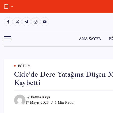
Skip
-
to
content
https://www.facebook.com/
https://twitter.com/
https://t.me/
https://www.instagram.com/
https://youtube.com/
ANA SAYFA
E
EĞITIM
Cide’de Dere Yatağına Düşen 
Kaybetti
By
Fatma Kaya
17 Mayıs 2026
1 Min Read