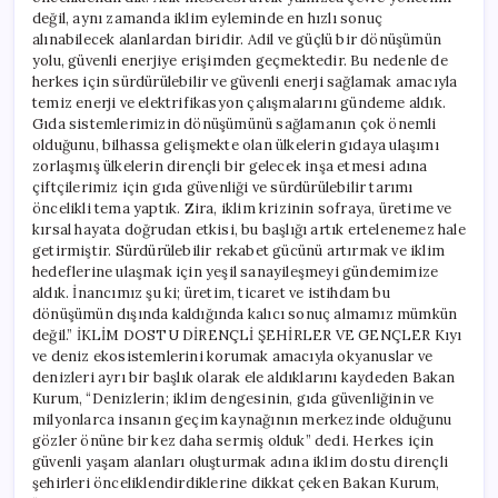
değil, aynı zamanda iklim eyleminde en hızlı sonuç
alınabilecek alanlardan biridir. Adil ve güçlü bir dönüşümün
yolu, güvenli enerjiye erişimden geçmektedir. Bu nedenle de
herkes için sürdürülebilir ve güvenli enerji sağlamak amacıyla
temiz enerji ve elektrifikasyon çalışmalarını gündeme aldık.
Gıda sistemlerimizin dönüşümünü sağlamanın çok önemli
olduğunu, bilhassa gelişmekte olan ülkelerin gıdaya ulaşımı
zorlaşmış ülkelerin dirençli bir gelecek inşa etmesi adına
çiftçilerimiz için gıda güvenliği ve sürdürülebilir tarımı
öncelikli tema yaptık. Zira, iklim krizinin sofraya, üretime ve
kırsal hayata doğrudan etkisi, bu başlığı artık ertelenemez hale
getirmiştir. Sürdürülebilir rekabet gücünü artırmak ve iklim
hedeflerine ulaşmak için yeşil sanayileşmeyi gündemimize
aldık. İnancımız şu ki; üretim, ticaret ve istihdam bu
dönüşümün dışında kaldığında kalıcı sonuç almamız mümkün
değil.” İKLİM DOSTU DİRENÇLİ ŞEHİRLER VE GENÇLER Kıyı
ve deniz ekosistemlerini korumak amacıyla okyanuslar ve
denizleri ayrı bir başlık olarak ele aldıklarını kaydeden Bakan
Kurum, “Denizlerin; iklim dengesinin, gıda güvenliğinin ve
milyonlarca insanın geçim kaynağının merkezinde olduğunu
gözler önüne bir kez daha sermiş olduk” dedi. Herkes için
güvenli yaşam alanları oluşturmak adına iklim dostu dirençli
şehirleri önceliklendirdiklerine dikkat çeken Bakan Kurum,