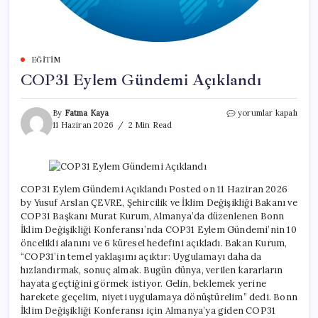
EĞITIM
COP31 Eylem Gündemi Açıklandı
COP31
By
Fatma Kaya
yorumlar kapalı
Eylem
11 Haziran 2026
2 Min Read
Gündemi
Açıklandı
için
COP31 Eylem Gündemi Açıklandı Posted on 11 Haziran 2026
by Yusuf Arslan ÇEVRE, Şehircilik ve İklim Değişikliği Bakanı ve
COP31 Başkanı Murat Kurum, Almanya’da düzenlenen Bonn
İklim Değişikliği Konferansı’nda COP31 Eylem Gündemi’nin 10
öncelikli alanını ve 6 küresel hedefini açıkladı. Bakan Kurum,
“COP31’in temel yaklaşımı açıktır: Uygulamayı daha da
hızlandırmak, sonuç almak. Bugün dünya, verilen kararların
hayata geçtiğini görmek istiyor. Gelin, beklemek yerine
harekete geçelim, niyeti uygulamaya dönüştürelim” dedi. Bonn
İklim Değişikliği Konferansı için Almanya’ya giden COP31