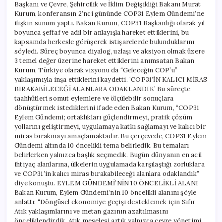
Başkanı ve Çevre, Şehircilik ve İklim Değişikliği Bakanı Murat
Kurum, konferansın 2’nci gününde COP31 Eylem Gündemi’ne
ilişkin sunum yaptı. Bakan Kurum, COP31 Başkanlığı olarak yıl
boyunca şeffaf ve adil bir anlayışla hareket ettiklerini, bu
kapsamda herkesle görüşerek istişarelerde bulunduklarını
söyledi. Süreç boyunca diyalog, uzlaşı ve aksiyon olmak üzere
3 temel değer üzerine hareket ettiklerini anımsatan Bakan
Kurum, Türkiye olarak vizyonu da “Geleceğin COP’u”
yaklaşımıyla inşa ettiklerini kaydetti. ‘COP31’İN KALICI MİRAS
BIRAKABİLECEĞİ ALANLARA ODAKLANDIK’ Bu süreçte
taahhütleri somut eylemlere ve ölçülebilir sonuçlara
dönüştürmek istediklerini ifade eden Bakan Kurum, “COP31
Eylem Gündemi; ortaklıkları güçlendirmeyi, pratik çözüm
yollarını geliştirmeyi, uygulamaya katkı sağlamayı ve kalıcı bir
miras bırakmayı amaçlamaktadır. Bu çerçevede, COP31 Eylem
Gündemi altında 10 öncelikli tema belirledik. Bu temaları
belirlerken yalnızca başlık seçmedik. Bugün dünyanın en acil
ihtiyaç alanlarına, ülkelerin uygulamada karşılaştığı zorluklara
ve COP31’in kalıcı miras bırakabileceği alanlara odaklandık”
diye konuştu. EYLEM GÜNDEMİ’NİN 10 ÖNCELİKLİ ALANI
Bakan Kurum, Eylem Gündemi’nin 10 öncelikli alanını şöyle
anlattı: “Döngüsel ekonomiye geçişi desteklemek için Sıfır
Atık yaklaşımlarını ve metan gazının azaltılmasını
önceliklendirdik. Atık meselesi artık yalnızca çevre yönetimi