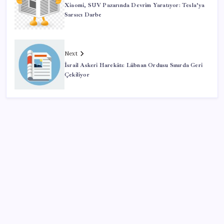
Xiaomi, SUV Pazarında Devrim Yaratıyor: Tesla’ya
Sarsıcı Darbe
Next
İsrail Askeri Harekâtı: Lübnan Ordusu Sınırda Geri
Çekiliyor
SON YAZILAR
TBMM Adalet Komisyonu’nda ‘pislik’ tartışması: