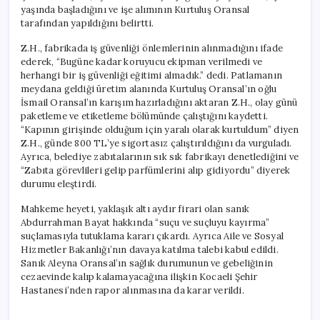
yaşında başladığını ve işe alımının Kurtuluş Oransal
tarafından yapıldığını belirtti.
Z.H., fabrikada iş güvenliği önlemlerinin alınmadığını ifade
ederek, “Bugüne kadar koruyucu ekipman verilmedi ve
herhangi bir iş güvenliği eğitimi almadık.” dedi. Patlamanın
meydana geldiği üretim alanında Kurtuluş Oransal’ın oğlu
İsmail Oransal’ın karışım hazırladığını aktaran Z.H., olay günü
paketleme ve etiketleme bölümünde çalıştığını kaydetti.
“Kapının girişinde olduğum için yaralı olarak kurtuldum” diyen
Z.H., günde 800 TL’ye sigortasız çalıştırıldığını da vurguladı.
Ayrıca, belediye zabıtalarının sık sık fabrikayı denetlediğini ve
“Zabıta görevlileri gelip parfümlerini alıp gidiyordu” diyerek
durumu eleştirdi.
Mahkeme heyeti, yaklaşık altı aydır firari olan sanık
Abdurrahman Bayat hakkında “suçu ve suçluyu kayırma”
suçlamasıyla tutuklama kararı çıkardı. Ayrıca Aile ve Sosyal
Hizmetler Bakanlığı’nın davaya katılma talebi kabul edildi.
Sanık Aleyna Oransal’ın sağlık durumunun ve gebeliğinin
cezaevinde kalıp kalamayacağına ilişkin Kocaeli Şehir
Hastanesi’nden rapor alınmasına da karar verildi.