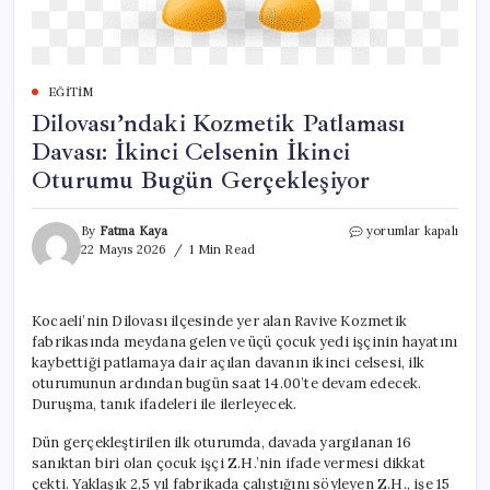
EĞITIM
Dilovası’ndaki Kozmetik Patlaması
Davası: İkinci Celsenin İkinci
Oturumu Bugün Gerçekleşiyor
Dilovası’ndaki
By
Fatma Kaya
yorumlar kapalı
Kozmetik
22 Mayıs 2026
1 Min Read
Patlaması
Davası:
İkinci
Kocaeli’nin Dilovası ilçesinde yer alan Ravive Kozmetik
Celsenin
fabrikasında meydana gelen ve üçü çocuk yedi işçinin hayatını
İkinci
Oturumu
kaybettiği patlamaya dair açılan davanın ikinci celsesi, ilk
Bugün
oturumunun ardından bugün saat 14.00’te devam edecek.
Gerçekleşiyor
Duruşma, tanık ifadeleri ile ilerleyecek.
için
Dün gerçekleştirilen ilk oturumda, davada yargılanan 16
sanıktan biri olan çocuk işçi Z.H.’nin ifade vermesi dikkat
çekti. Yaklaşık 2,5 yıl fabrikada çalıştığını söyleyen Z.H., işe 15