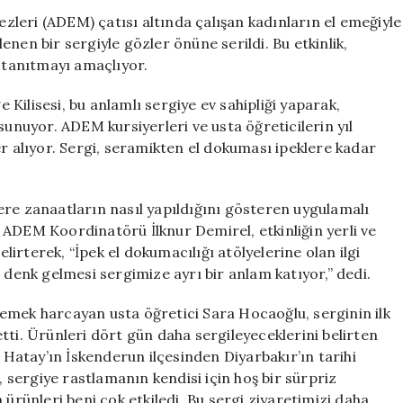
Ürünleri
kezleri (ADEM) çatısı altında çalışan kadınların el emeğiyle
Tarihi
nen bir sergiyle gözler önüne serildi. Bu etkinlik,
Mekanlarda
a tanıtmayı amaçlıyor.
Sergilendi
için
Kilisesi, bu anlamlı sergiye ev sahipliği yaparak,
sunuyor. ADEM kursiyerleri ve usta öğreticilerin yıl
er alıyor. Sergi, seramikten el dokuması ipeklere kadar
ilere zanaatların nasıl yapıldığını gösteren uygulamalı
 ADEM Koordinatörü İlknur Demirel, etkinliğin yerli ve
elirterek, “İpek el dokumacılığı atölyelerine olan ilgi
 denk gelmesi sergimize ayrı bir anlam katıyor,” dedi.
emek harcayan usta öğretici Sara Hocaoğlu, serginin ilk
tti. Ürünleri dört gün daha sergileyeceklerini belirten
. Hatay’ın İskenderun ilçesinden Diyarbakır’ın tarihi
sergiye rastlamanın kendisi için hoş bir sürpriz
 ürünleri beni çok etkiledi. Bu sergi ziyaretimizi daha