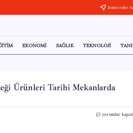
Subscribe t
ĞİTİM
EKONOMİ
SAĞLIK
TEKNOLOJİ
TANI
eği Ürünleri Tarihi Mekanlarda
Diyarbakır’da
yorumlar kapal
Kadınların
El
Emeği