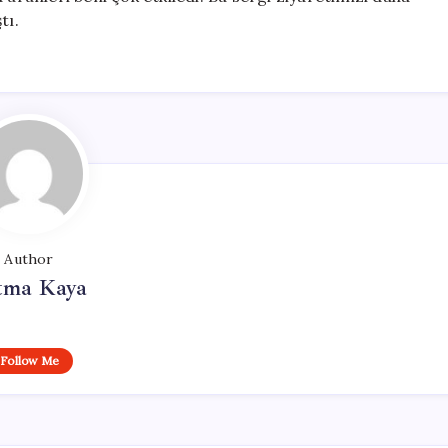
tı.
Author
tma Kaya
Follow Me