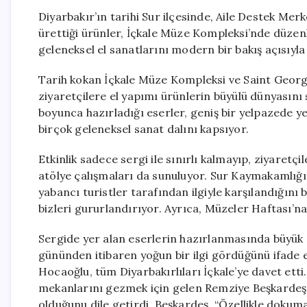
Diyarbakır’ın tarihi Sur ilçesinde, Aile Destek Mer
ürettiği ürünler, İçkale Müze Kompleksi’nde düzenle
geleneksel el sanatlarını modern bir bakış açısıyl
Tarih kokan İçkale Müze Kompleksi ve Saint George 
ziyaretçilere el yapımı ürünlerin büyülü dünyasını 
boyunca hazırladığı eserler, geniş bir yelpazede y
birçok geleneksel sanat dalını kapsıyor.
Etkinlik sadece sergi ile sınırlı kalmayıp, ziyaretç
atölye çalışmaları da sunuluyor. Sur Kaymakamlığı
yabancı turistler tarafından ilgiyle karşılandığını b
bizleri gururlandırıyor. Ayrıca, Müzeler Haftası’na
Sergide yer alan eserlerin hazırlanmasında büyük 
gününden itibaren yoğun bir ilgi gördüğünü ifade e
Hocaoğlu, tüm Diyarbakırlıları İçkale’ye davet etti
mekanlarını gezmek için gelen Remziye Beşkardeş, 
olduğunu dile getirdi. Beşkardeş, “Özellikle dokuma