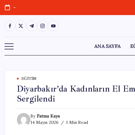
Skip
-
to
content
https://www.facebook.com/
https://twitter.com/
https://t.me/
https://www.instagram.com/
https://youtube.com/
ANA SAYFA
E
EĞITIM
Diyarbakır’da Kadınların El Em
Sergilendi
By
Fatma Kaya
14 Mayıs 2026
1 Min Read