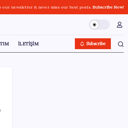
o our newsletter & never miss our best posts.
Subscribe Now!
TIM
İLETİŞİM
Subscribe
SON YAZILAR
ı
Android için iMessage Sunan Sunbird
Yeniden Yayında