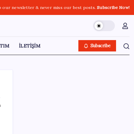
o our newsletter & never miss our best posts.
Subscribe Now!
TIM
İLETİŞİM
Subscribe
ı
SON YAZILAR
Hyundai Bluelink Türkiye’de Eski Araçlara
Gelmiyor