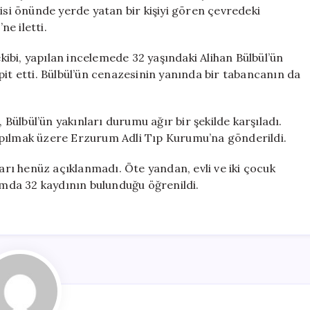
Olayın
isi önünde yerde yatan bir kişiyi gören çevredeki
Detayları
e iletti.
için
ekibi, yapılan incelemede 32 yaşındaki Alihan Bülbül’ün
pit etti. Bülbül’ün cenazesinin yanında bir tabancanın da
, Bülbül’ün yakınları durumu ağır bir şekilde karşıladı.
apılmak üzere Erzurum Adli Tıp Kurumu’na gönderildi.
ları henüz açıklanmadı. Öte yandan, evli ve iki çocuk
lamda 32 kaydının bulunduğu öğrenildi.