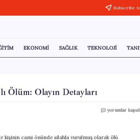
Subscribe t
ĞİTİM
EKONOMİ
SAĞLIK
TEKNOLOJİ
TANI
ı Ölüm: Olayın Detayları
Erzurum’da
yorumlar kapal
Cami
Önünde
Silahlı
Ölüm:
 kişinin cami önünde silahla vurulmuş olarak ölü