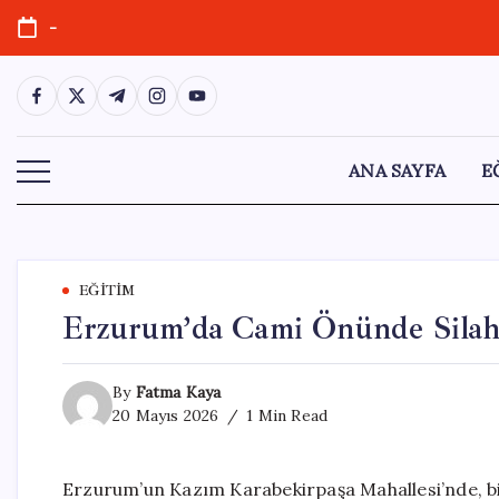
Skip
-
to
content
https://www.facebook.com/
https://twitter.com/
https://t.me/
https://www.instagram.com/
https://youtube.com/
ANA SAYFA
E
EĞITIM
Erzurum’da Cami Önünde Silahl
By
Fatma Kaya
20 Mayıs 2026
1 Min Read
Erzurum’un Kazım Karabekirpaşa Mahallesi’nde, bir