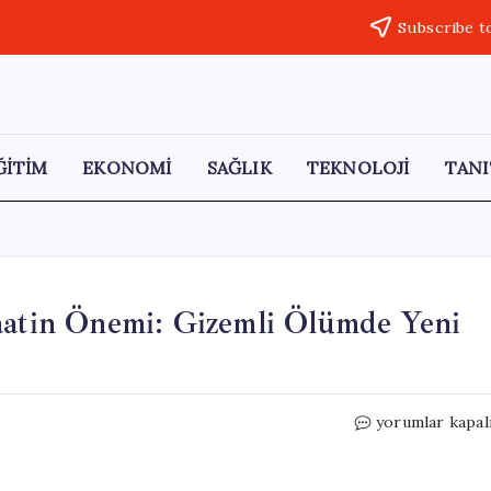
Subscribe t
ĞİTİM
EKONOMİ
SAĞLIK
TEKNOLOJİ
TANI
Saatin Önemi: Gizemli Ölümde Yeni
Halit
yorumlar kapal
Yukay
Davasında
Akıllı