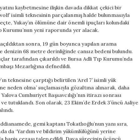
Saatin
yatını kaybetmesine ilişkin davada dikkat çekici bir
Önemi:
wolf’ isimli teknesinin parçalanmış halde bulunmasıyla
Gizemli
eçte, Yukay’ın ölümüne dair önemli ipuçları kolundaki
Ölümde
i Tıp Kurumu’nun yeni raporunda yer alacak.
Yeni
Gelişmeler
 açıldıktan sonra, 19 gün boyunca yapılan arama
için
de denizin 68 metre derinliğinde cansız bedeni bulundu.
lgıçlar tarafından çıkarıldı ve Bursa Adli Tıp Kurumu’nda
mbaşı Mezarlığına defnedildi.
ın teknesine çarptığı belirtilen ‘Arel 7’ isimli yük
üme neden olma’ suçlamasıyla gözaltına alınarak, daha
k Yalova Cumhuriyet Başsavcılığı’nın itirazı sonrası
 ve tutuklandı. Son olarak, 23 Ekim’de Erdek 3’üncü Asliye
lındı.
iddianamede, gemi kaptanı Tokatlıoğlu’nun yanı sıra,
kında da ‘Yardım ve bildirim yükümlülüğünü yerine
hapis cezası talep edildi. Dava sürecinin üçüncü