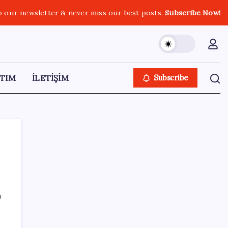
o our newsletter & never miss our best posts.
Subscribe Now!
TIM
İLETİŞİM
Subscribe
SON YAZILAR
ı
Türkiye’nin klima haritası değişti