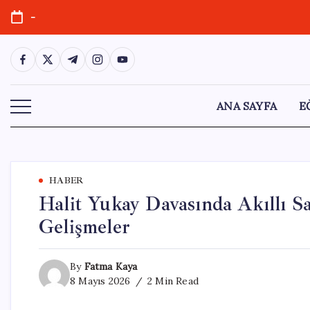
Skip
-
to
content
https://www.facebook.com/
https://twitter.com/
https://t.me/
https://www.instagram.com/
https://youtube.com/
ANA SAYFA
E
HABER
Halit Yukay Davasında Akıllı 
Gelişmeler
By
Fatma Kaya
8 Mayıs 2026
2 Min Read