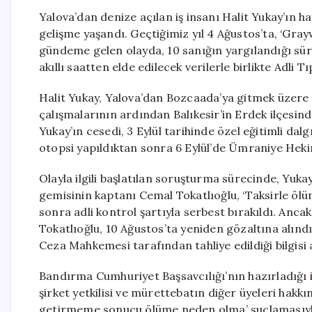
Yalova’dan denize açılan iş insanı Halit Yukay’ın ha
gelişme yaşandı. Geçtiğimiz yıl 4 Ağustos’ta, ‘Gray
gündeme gelen olayda, 10 sanığın yargılandığı sür
akıllı saatten elde edilecek verilerle birlikte Adl
Halit Yukay, Yalova’dan Bozcaada’ya gitmek üzere
çalışmalarının ardından Balıkesir’in Erdek ilçesin
Yukay’ın cesedi, 3 Eylül tarihinde özel eğitimli da
otopsi yapıldıktan sonra 6 Eylül’de Ümraniye Heki
Olayla ilgili başlatılan soruşturma sürecinde, Yukay’
gemisinin kaptanı Cemal Tokatlıoğlu, ‘Taksirle öl
sonra adli kontrol şartıyla serbest bırakıldı. Anca
Tokatlıoğlu, 10 Ağustos’ta yeniden gözaltına alındı
Ceza Mahkemesi tarafından tahliye edildiği bilgisi a
Bandırma Cumhuriyet Başsavcılığı’nın hazırladığı 
şirket yetkilisi ve mürettebatın diğer üyeleri hak
getirmeme sonucu ölüme neden olma’ suçlamasıyla 