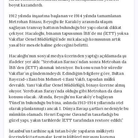
Göz
boyut kazandırdı.
Kumakta
için
1912 yılında inşaatına başlanan ve 1914 yılında tamamlanan
Metrohan Binası, Beyoğlu ile Karaköy arasında ulaşım
sağlayan tramvay hattının bulunduğu bir yapı olarak dikkat
çekiyor. Hacaloğlu, binanın tapusunun İBB’de mi (İETT) yoksa
Vakıflar Genel Müdürlüğü’nde mi kalacağı konusunun artık
yasal bir mesele haline geleceğini belirtti.
Hacaloğlu’nun sosyal medya üzerinden yaptığı açıklamada şu
ifadeler yer aldı: “Yerebatan Sarnıcı’ndan sonra Metrohan da
İBB’den (İETT) alınmak isteniyor. Bu konu uzun bir süredir
Vakıflar’ın gündemindeydi. Edindiğim bilgilere göre, Sultan
Bayezıd-ı Sani bin Mehmet-i Sani Vakfı, tapudan mülkü
devraldı. Yani Vakıflar Genel Müdürlüğü, binayı üzerine almış
oluyor. Yerebatan Sarayı’nda olduğu gibi Metrohan da dava
konusu olacak. Altında, Beyoğlu’nu Karaköy’e bağlayan
Tünel’in bulunduğu bu bina, aslında 1913-1914 yıllarında otel
olarak planlanmıştı ancak I. Dünya Savaşı şartları nedeniyle bu
mümkün olamadı. Henri Eugene Gavand’ın tasarladığı bu
güzel yapı, yakın tarihlerde İETT tarafından restore edildi.”
İstanbul’un tarihine ışık tutan böyle yapıların mülkiyeti
üzerindeki tartışmalar, kentin kültürel mirasını koruma