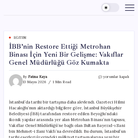
Skip
to
content
EĞITIM
İBB’nin Restore Ettiği Metrohan
Binası İçin Yeni Bir Gelişme: Vakıflar
Genel Müdürlüğü Göz Kumakta
İBB’nin
By
Fatma Kaya
yorumlar kapalı
Restore
13 Mayıs 2026
1 Min Read
Ettiği
Metrohan
Binası
İstanbul’da tarihi bir tartışma daha alevlendi. Gazeteci Hilmi
İçin
Hacaloğlu’nun aktardığı bilgilere göre, İstanbul Büyükşehir
Yeni
Bir
Belediyesi (İBB) tarafından restore edilen Beyoğlu’ndaki
Gelişme:
ikonik yapılar arasında yer alan Metrohan Binası’nın tapusu,
Vakıflar
Vakıflar Genel Müdürlüğü’ne bağlı olan Sultan Bayezıd-ı Sani
Genel
bin Mehmet-i Sani Vakfı’na devredildi. Bu durum, İstanbul’un
Müdürlüğü
tarihi eserleri üzerindeki mülkiyet tartışmalarına yeni bir