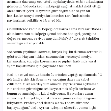
acımasız davranışı cep telefonuyla kaydederek bir arkadaşına
gönderdi. Videoda kadının köpeği aşağı atmakla tehdit ettiği
anlar dikkat çekti. Hayvanın güvenliğini hiçe sayan bu
hareketler, sosyal medya kullanıcıları tarafından hızla
paylaşılarak yetkililere ihbar edildi.
Görüntülerde kadının, köpeği defalarca cama vurarak “Babası
alsın kurtarsın bu köpeği, Şenol babası hadi gel, çocuğuna
değer vermeyen, seviyor muydun Kuki’yi?” diyerek tehditler
savurduğu anlar yer aldı.
Videonun yayılması sonrası, birçok kişi bu duruma sert tepki
gösterdi. Hayvan hakları savunucuları ve sosyal medya
kullanıcıları, köpeğin korunması ve şüpheli hakkında yasal
işlem başlatılması için çağrılarda bulundu.
Kadın, sosyal medya hesabı üzerinden yaptığı açıklamada, “O
görüntülerdeki kişi benim ve yaptığım davranış kabul
edilemez. O an alkollüydüm ama bu, yaptıklarımı açıklamaz.
Bir canlının güvenliğini tehlikeye atmak büyük bir hata ve
bunun sorumluluğunu kabul ediyorum. Hayvanlara zarar
verme niyetim yoktu, ancak davranışımın yanlış olduğunu
biliyorum. Profesyonel destek alarak tedavi sürecine
başlayacağım.” dedi. Ayrıca, iyileşme süreci boyunca hiçbir