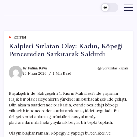
Skip
to
content
EĞITIM
Kalpleri Sızlatan Olay: Kadın, Köpeği
Pencereden Sarkıtarak Saldırdı
Kalpleri
By
Fatma Kaya
yorumlar kapalı
Sızlatan
26 Nisan 2026
1 Min Read
Olay:
Kadın,
Köpeği
Başakşehir’de, Bahçeşehir 1. Kısım Mahallesi’nde yaşanan
Pencereden
trajik bir olay, izleyenlerin yüreklerini burkacak şekilde gelişti.
Sarkıtarak
Saldırdı
Dün akşam saatlerinde bir kadın, evinde beslediği köpeği
için
yüksek bir pencereden sarkıtarak ona şiddet uyguladı. Bu
dehşet verici anların görüntüleri sosyal medya
platformlarında hızla yayılarak büyük bir tepki topladı.
Olayın başkahramanı, köpeğiyle yaptığı bu tehlikeli ve