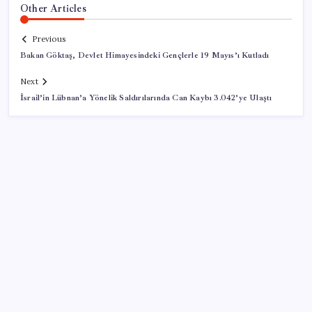
Other Articles
Previous
Bakan Göktaş, Devlet Himayesindeki Gençlerle 19 Mayıs’ı Kutladı
Next
İsrail’in Lübnan’a Yönelik Saldırılarında Can Kaybı 3.042’ye Ulaştı
SON YAZILAR
Hyundai Bluelink Türkiye’de Eski Araçlara Gelmiyor
Yandex AI Haritalara Geldi: Yapay Zeka Destekli Yeni