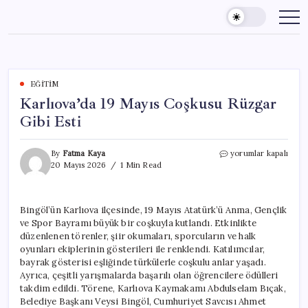
Skip
to
content
EĞITIM
Karlıova’da 19 Mayıs Coşkusu Rüzgar
Gibi Esti
Karlıova’da
By
Fatma Kaya
yorumlar kapalı
19
20 Mayıs 2026
1 Min Read
Mayıs
Coşkusu
Rüzgar
Bingöl’ün Karlıova ilçesinde, 19 Mayıs Atatürk’ü Anma, Gençlik
Gibi
ve Spor Bayramı büyük bir coşkuyla kutlandı. Etkinlikte
Esti
için
düzenlenen törenler, şiir okumaları, sporcuların ve halk
oyunları ekiplerinin gösterileri ile renklendi. Katılımcılar,
bayrak gösterisi eşliğinde türkülerle coşkulu anlar yaşadı.
Ayrıca, çeşitli yarışmalarda başarılı olan öğrencilere ödülleri
takdim edildi. Törene, Karlıova Kaymakamı Abdulselam Bıçak,
Belediye Başkanı Veysi Bingöl, Cumhuriyet Savcısı Ahmet