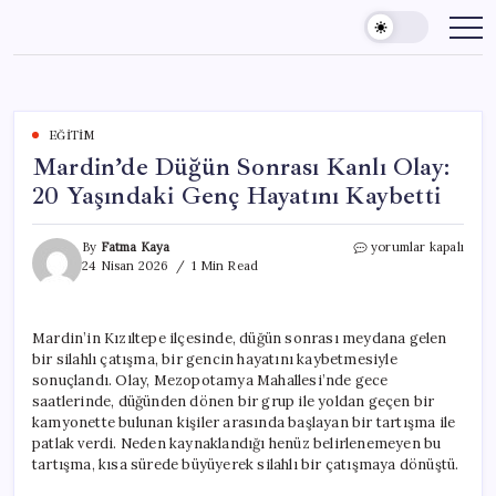
Skip
to
content
EĞITIM
Mardin’de Düğün Sonrası Kanlı Olay:
20 Yaşındaki Genç Hayatını Kaybetti
Mardin’de
By
Fatma Kaya
yorumlar kapalı
Düğün
24 Nisan 2026
1 Min Read
Sonrası
Kanlı
Olay:
Mardin’in Kızıltepe ilçesinde, düğün sonrası meydana gelen
20
bir silahlı çatışma, bir gencin hayatını kaybetmesiyle
Yaşındaki
Genç
sonuçlandı. Olay, Mezopotamya Mahallesi’nde gece
Hayatını
saatlerinde, düğünden dönen bir grup ile yoldan geçen bir
Kaybetti
kamyonette bulunan kişiler arasında başlayan bir tartışma ile
için
patlak verdi. Neden kaynaklandığı henüz belirlenemeyen bu
tartışma, kısa sürede büyüyerek silahlı bir çatışmaya dönüştü.