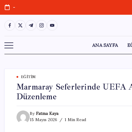
Skip
-
to
content
https://www.facebook.com/
https://twitter.com/
https://t.me/
https://www.instagram.com/
https://youtube.com/
ANA SAYFA
E
EĞITIM
Marmaray Seferlerinde UEFA Av
Düzenleme
By
Fatma Kaya
15 Mayıs 2026
1 Min Read