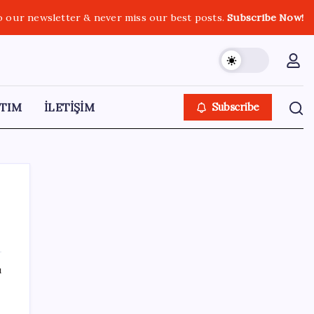
o our newsletter & never miss our best posts.
Subscribe Now!
TIM
İLETİŞİM
Subscribe
SON YAZILAR
ı
Dervişoğlu’ndan ‘Bayrak kaldırıyorum’
mitingine çağrı