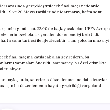
Ligi
ları arasında gerçekleştirilecek final maçı nedeniyle
Finali
dı. 19 ve 20 Mayıs tarihlerinde Marmaray, hafta sonu
İçin
Özel
Düzenleme
arşamba günü saat 22.00’de başlayacak olan UEFA Avrupa
için
seferlerin özel olarak yeniden düzenlendiği belirtildi.
fta sonu tarifesi ile işletilecektir. Tüm yolcularımıza iyi
cek final maçına katılacak olan seyircilerin, bu
larını yapmaları önerildi. Marmaray, bu özel etkinlikte
leri alıyor.
an paylaşımda, seferlerin düzenlenmesine dair detaylar
ası için bu düzenlemenin hayata geçirildiği vurgulandı.