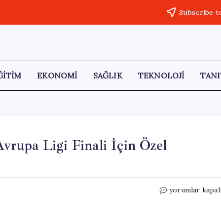
Subscribe t
ĞİTİM
EKONOMİ
SAĞLIK
TEKNOLOJİ
TANI
rupa Ligi Finali İçin Özel
Marmaray
yorumlar kapal
Seferlerinde
UEFA
Avrupa