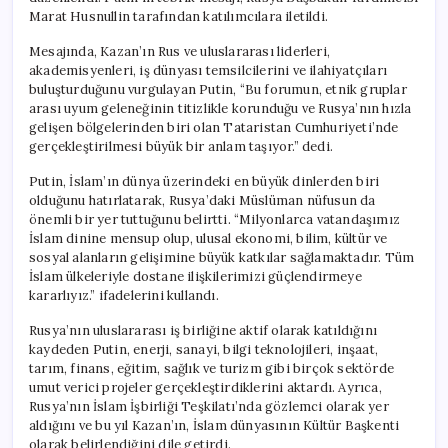
Marat Husnullin tarafından katılımcılara iletildi.
Mesajında, Kazan’ın Rus ve uluslararası liderleri,
akademisyenleri, iş dünyası temsilcilerini ve ilahiyatçıları
buluşturduğunu vurgulayan Putin, “Bu forumun, etnik gruplar
arası uyum geleneğinin titizlikle korunduğu ve Rusya’nın hızla
gelişen bölgelerinden biri olan Tataristan Cumhuriyeti’nde
gerçekleştirilmesi büyük bir anlam taşıyor.” dedi.
Putin, İslam’ın dünya üzerindeki en büyük dinlerden biri
olduğunu hatırlatarak, Rusya’daki Müslüman nüfusun da
önemli bir yer tuttuğunu belirtti. “Milyonlarca vatandaşımız
İslam dinine mensup olup, ulusal ekonomi, bilim, kültür ve
sosyal alanların gelişimine büyük katkılar sağlamaktadır. Tüm
İslam ülkeleriyle dostane ilişkilerimizi güçlendirmeye
kararlıyız.” ifadelerini kullandı.
Rusya’nın uluslararası iş birliğine aktif olarak katıldığını
kaydeden Putin, enerji, sanayi, bilgi teknolojileri, inşaat,
tarım, finans, eğitim, sağlık ve turizm gibi birçok sektörde
umut verici projeler gerçekleştirdiklerini aktardı. Ayrıca,
Rusya’nın İslam İşbirliği Teşkilatı’nda gözlemci olarak yer
aldığını ve bu yıl Kazan’ın, İslam dünyasının Kültür Başkenti
olarak belirlendiğini dile getirdi.