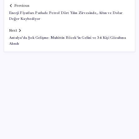
Previous
Enerji Fiyatları Patladı: Petrol Dört Yılın Zirvesinde, Altın ve Dolar
Değer Kaybediyor
Next
Antalya’da Şok Gelişme: Muhittin Böcek’in Gelini ve 34 Kişi Gözaltına
Alındı
SON YAZILAR
TBMM Adalet Komisyonu’nda ‘pislik’ tartışması:
MHP’li Bülbül masaya yumruk attı, İYİ Partili vekilin