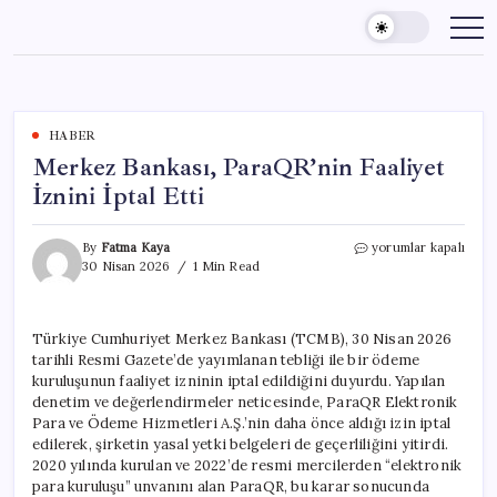
Skip
to
content
HABER
Merkez Bankası, ParaQR’nin Faaliyet
İznini İptal Etti
Merkez
By
Fatma Kaya
yorumlar kapalı
Bankası,
30 Nisan 2026
1 Min Read
ParaQR’nin
Faaliyet
İznini
Türkiye Cumhuriyet Merkez Bankası (TCMB), 30 Nisan 2026
İptal
tarihli Resmi Gazete’de yayımlanan tebliği ile bir ödeme
Etti
için
kuruluşunun faaliyet izninin iptal edildiğini duyurdu. Yapılan
denetim ve değerlendirmeler neticesinde, ParaQR Elektronik
Para ve Ödeme Hizmetleri A.Ş.’nin daha önce aldığı izin iptal
edilerek, şirketin yasal yetki belgeleri de geçerliliğini yitirdi.
2020 yılında kurulan ve 2022’de resmi mercilerden “elektronik
para kuruluşu” unvanını alan ParaQR, bu karar sonucunda