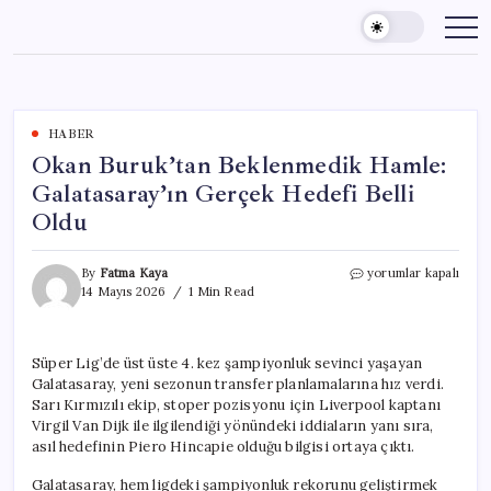
Skip
to
content
HABER
Okan Buruk’tan Beklenmedik Hamle:
Galatasaray’ın Gerçek Hedefi Belli
Oldu
Okan
By
Fatma Kaya
yorumlar kapalı
Buruk’tan
14 Mayıs 2026
1 Min Read
Beklenmedik
Hamle:
Galatasaray’ın
Süper Lig’de üst üste 4. kez şampiyonluk sevinci yaşayan
Gerçek
Galatasaray, yeni sezonun transfer planlamalarına hız verdi.
Hedefi
Belli
Sarı Kırmızılı ekip, stoper pozisyonu için Liverpool kaptanı
Oldu
Virgil Van Dijk ile ilgilendiği yönündeki iddiaların yanı sıra,
için
asıl hedefinin Piero Hincapie olduğu bilgisi ortaya çıktı.
Galatasaray, hem ligdeki şampiyonluk rekorunu geliştirmek