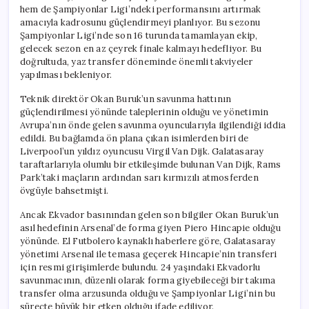
hem de Şampiyonlar Ligi’ndeki performansını artırmak
amacıyla kadrosunu güçlendirmeyi planlıyor. Bu sezonu
Şampiyonlar Ligi’nde son 16 turunda tamamlayan ekip,
gelecek sezon en az çeyrek finale kalmayı hedefliyor. Bu
doğrultuda, yaz transfer döneminde önemli takviyeler
yapılması bekleniyor.
Teknik direktör Okan Buruk’un savunma hattının
güçlendirilmesi yönünde taleplerinin olduğu ve yönetimin
Avrupa’nın önde gelen savunma oyuncularıyla ilgilendiği iddia
edildi. Bu bağlamda ön plana çıkan isimlerden biri de
Liverpool’un yıldız oyuncusu Virgil Van Dijk. Galatasaray
taraftarlarıyla olumlu bir etkileşimde bulunan Van Dijk, Rams
Park’taki maçların ardından sarı kırmızılı atmosferden
övgüyle bahsetmişti.
Ancak Ekvador basınından gelen son bilgiler Okan Buruk’un
asıl hedefinin Arsenal’de forma giyen Piero Hincapie olduğu
yönünde. El Futbolero kaynaklı haberlere göre, Galatasaray
yönetimi Arsenal ile temasa geçerek Hincapie’nin transferi
için resmi girişimlerde bulundu. 24 yaşındaki Ekvadorlu
savunmacının, düzenli olarak forma giyebileceği bir takıma
transfer olma arzusunda olduğu ve Şampiyonlar Ligi’nin bu
süreçte büyük bir etken olduğu ifade ediliyor.