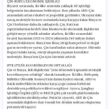
ÇİN-RUSYA EKONOMİK İŞBİRLİĞİ
Ziyaret sırasında, iki ülke arasında yaklaşık 40 işbirliği
belgesinin imzalanması bekleniyor. Son yıllarda ABD-Çin
arasındaki artan rekabet ve jeopolitik gerilimler, Ukrayna’daki
savaş nedeniyle benzer sorunlarla karşı karşıya kalan Rusya ve
Çin’i birbirine daha da yaklaştırdı. Çin, Batı’nın
yaptırımlarının hedefi olan Moskova ile ekonomik ilişkilerini
geliştirmeye yönelik adımlar atarken, iki ülke arasındaki
ticaret hacminin 2023 ve 2024 yıllarında 240 milyar doları
aşması bekleniyor. Rusya’nın ihraç ettiği ham petrol ve doğal
gazın neredeyse yarısı, Çin tarafından satın alınıyor. Hürmüz
Boğazı’ndaki savaş, enerji akışında yaşanan kesintiler
nedeniyle, Rusya’nın Çin için önemini artırdı.
STRATEJİK KOORDİNASYON ORTAKLIĞI
Çin ve Rusya, ikili ilişkilerini “yeni dönemde kapsamlı stratejik
koordinasyon ortaklığı” olarak tanımlıyor. İki ülke, Birleşmiş
Milletler Güvenlik Konseyi’nin daimi üyeleri olarak, ABD ve
Batılı müttefiklerin etkisine karşı çoğu zaman birbirini
destekleyen politika tercihleri sergiliyor. Ayrıca, Şanghay
İşbirliği Örgütü (ŞİÖ) ve BRICS gibi çok taraflı platformlarda
işbirliklerini sürdürüyorlar. Putin’in ziyareti, ABD ile Çin
arasındaki ilişkilere dair önemli bir dönüm noktası oluşturma
potansiyeli taşıyor.