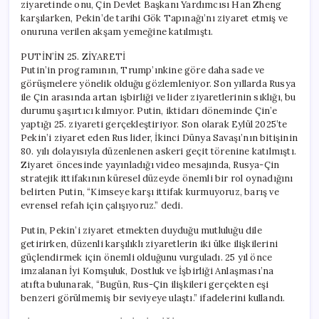
ziyaretinde onu, Çin Devlet Başkanı Yardımcısı Han Zheng
karşılarken, Pekin’de tarihi Gök Tapınağı’nı ziyaret etmiş ve
onuruna verilen akşam yemeğine katılmıştı.
PUTİN’İN 25. ZİYARETİ
Putin’in programının, Trump’ınkine göre daha sade ve
görüşmelere yönelik olduğu gözlemleniyor. Son yıllarda Rusya
ile Çin arasında artan işbirliği ve lider ziyaretlerinin sıklığı, bu
durumu şaşırtıcı kılmıyor. Putin, iktidarı döneminde Çin’e
yaptığı 25. ziyareti gerçekleştiriyor. Son olarak Eylül 2025’te
Pekin’i ziyaret eden Rus lider, İkinci Dünya Savaşı’nın bitişinin
80. yılı dolayısıyla düzenlenen askeri geçit törenine katılmıştı.
Ziyaret öncesinde yayınladığı video mesajında, Rusya-Çin
stratejik ittifakının küresel düzeyde önemli bir rol oynadığını
belirten Putin, “Kimseye karşı ittifak kurmuyoruz, barış ve
evrensel refah için çalışıyoruz.” dedi.
Putin, Pekin’i ziyaret etmekten duyduğu mutluluğu dile
getirirken, düzenli karşılıklı ziyaretlerin iki ülke ilişkilerini
güçlendirmek için önemli olduğunu vurguladı. 25 yıl önce
imzalanan İyi Komşuluk, Dostluk ve İşbirliği Anlaşması’na
atıfta bulunarak, “Bugün, Rus-Çin ilişkileri gerçekten eşi
benzeri görülmemiş bir seviyeye ulaştı.” ifadelerini kullandı.