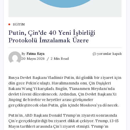
EĞITIM
Putin, Çin’de 40 Yeni İşbirliği
Protokolü İmzalamak Üzere
Putin,
By
Fatma Kaya
yorumlar kapalı
Çin’de
20 Mayıs 2026
2 Min Read
40
Yeni
İşbirliği
Rusya Devlet Başkanı Vladimir Putin, iki günlük bir ziyaret için
Protokolü
dün gece Pekin’e ulaştı. Havalimanında onu, Çin Dışişleri
İmzalamak
Üzere
Bakanı Wang Yi karşıladı. Bugün, Tiananmen Meydanı’nda
için
devlet töreni düzenlenecek. Ardından, Çin Devlet Başkanı Xi
Jinping ile birebir ve heyetler arası görüşmeler
gerçekleştirecek olan Putin, gün içinde Moskova’ya dönecek.
Putin’in, ABD Başkanı Donald Trump’ın ziyareti sonrasında
Çin’e gerçekleştirdiği bu ziyaret dikkat çekiyor. Trump, 13-15
Mayıs tarihleri arasında Çin’i ziyaret etmişti. Trump’ın