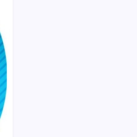
olmadı
Akın Gürlek’ten yeni ‘çerçeve yasa’
açıklaması: ‘Ülkemiz için bembeyaz bir
sayfa açılacak’
Prof. Dr. Osman Müftüoğlu açıkladı… Poşet
çaydaki tehlike: Sıcak suyla temas
ettiğinde…
Açlık krizine karşı 9 sağlıklı kurtarıcı!
Paketli atıştırmalıklar yerine bunları
tüketin
Kapadokya’da dededen toruna uzanan
hikâye: 136 kovanla bal markası kurdu
Komünist Mao’nun makam aracıydı, bugün
zenginlerin lüks oyuncağı oldu
Takipteki ihtiyaç kredi oranı dokuz yılın
zirvesinde
Erdoğan’dan AKP teşkilatına ‘süreç’