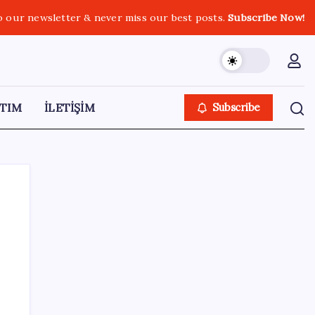
o our newsletter & never miss our best posts.
Subscribe Now!
TIM
İLETİŞİM
Subscribe
SON YAZILAR
Bu otomobil tek depo yakıtla 1980 kilometre
gitti: Rekoru sağlayan şey ilk akla gelen