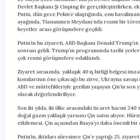
Devlet Başkanı Şi Cinping ile gerçekleştirilirken, ek
Putin, dün gece Pekin’e ulaştığında, onu havalimanın
ayağında, Tiananmen Meydanı’nda resmi bir tören 
heyetler arası görüşmelere geçildi.
Putin’in bu ziyareti, ABD Başkanı Donald Trump’ın 
sonrası geldi. Trump’ın programında tarihi yerler
çok resmi görüşmelere odaklandı.
Ziyaret sırasında, yaklaşık 40 iş birliği belgesi imz
konularının öne çıkacağı bu zirve, Ukrayna savaşı s
ABD ve müttefikleriyle gerilim yaşayan Çin’in son yı
olarak değerlendiriliyor.
Son iki yılda, iki ülke arasındaki ticaret hacmi 240 
doğal gazın yaklaşık yarısını Çin satın alıyor. Hü
etkilemesi, Çin açısından Rusya’yı daha önemli bir e
Putin’in, iktidarı süresince Çin’e yaptığı 25. ziyare