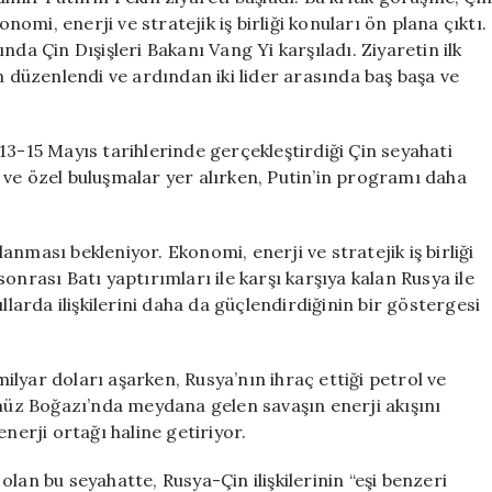
Tarihi
onomi, enerji ve stratejik iş birliği konuları ön plana çıktı.
Görüşme:
da Çin Dışişleri Bakanı Vang Yi karşıladı. Ziyaretin ilk
40
düzenlendi ve ardından iki lider arasında baş başa ve
Anlaşma
Masada
için
13-15 Mayıs tarihlerinde gerçekleştirdiği Çin seyahati
 ve özel buluşmalar yer alırken, Putin’in programı daha
alanması bekleniyor. Ekonomi, enerji ve stratejik iş birliği
onrası Batı yaptırımları ile karşı karşıya kalan Rusya ile
llarda ilişkilerini daha da güçlendirdiğinin bir göstergesi
milyar doları aşarken, Rusya’nın ihraç ettiği petrol ve
rmüz Boğazı’nda meydana gelen savaşın enerji akışını
nerji ortağı haline getiriyor.
t olan bu seyahatte, Rusya-Çin ilişkilerinin “eşi benzeri