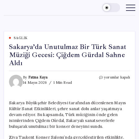
Skip
to
content
SAĞLIK
Sakarya’da Unutulmaz Bir Türk Sanat
Müziği Gecesi: Çiğdem Gürdal Sahne
Aldı
Sakarya’da
By
Fatma Kaya
yorumlar kapalı
Unutulmaz
14 Mayıs 2026
1 Min Read
Bir
Türk
Sanat
Sakarya Büyükşehir Belediyesi tarafından düzenlenen Mayıs
Müziği
Kültür Sanat Etkinlikleri, şehre sanat dolu anlar yaşatmaya
Gecesi:
Çiğdem
devam ediyor. Bu kapsamda, Türk müziğinin önde gelen
Gürdal
isimlerinden Çiğdem Gürdal, Sakaryalı sanatseverlerle
Sahne
buluşarak unutulmaz bir konser deneyimi sundu.
Aldı
için
Ziya Taşkent Konser Salonu’nda gerçekleştirilen etkinlikte,