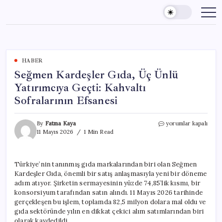
Skip
to
content
HABER
Seğmen Kardeşler Gıda, Üç Ünlü
Yatırımcıya Geçti: Kahvaltı
Sofralarının Efsanesi
Seğmen
By
Fatma Kaya
yorumlar kapalı
Kardeşler
11 Mayıs 2026
1 Min Read
Gıda,
Üç
Ünlü
Türkiye’nin tanınmış gıda markalarından biri olan Seğmen
Yatırımcıya
Kardeşler Gıda, önemli bir satış anlaşmasıyla yeni bir döneme
Geçti:
Kahvaltı
adım atıyor. Şirketin sermayesinin yüzde 74,85’lik kısmı, bir
Sofralarının
konsorsiyum tarafından satın alındı. 11 Mayıs 2026 tarihinde
Efsanesi
gerçekleşen bu işlem, toplamda 82,5 milyon dolara mal oldu ve
için
gıda sektöründe yılın en dikkat çekici alım satımlarından biri
olarak kaydedildi.