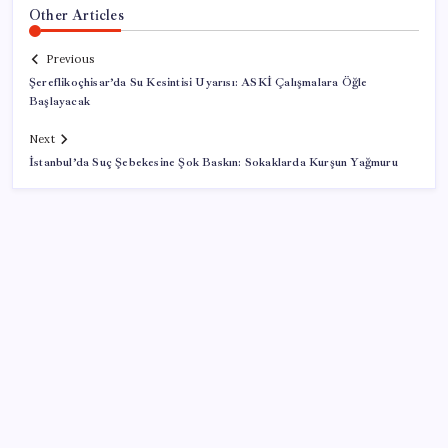
Other Articles
Previous
Şereflikoçhisar’da Su Kesintisi Uyarısı: ASKİ Çalışmalara Öğle
Başlayacak
Next
İstanbul’da Suç Şebekesine Şok Baskın: Sokaklarda Kurşun Yağmuru
SON YAZILAR
Hyundai Bluelink Türkiye’de Eski Araçlara Gelmiyor