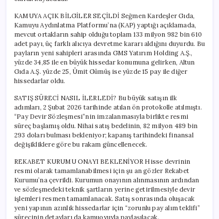
KAMUYA AÇIK BİLGİLER SEÇİLDİ Seğmen Kardeşler Gıda,
Kamuyu Aydınlatma Platformu’na (KAP) yaptığı açıklamada,
mevcut ortakların sahip olduğu toplam 133 milyon 982 bin 610
adet payı, üç farklı alıcıya devretme kararı aldığını duyurdu. Bu
payların yeni sahipleri arasında GMS Yatırım Holding A.Ş.,
yüzde 34,85 ile en büyük hissedar konumuna gelirken, Altun
Gıda A.Ş. yüzde 25, Ümit Gümüş ise yüzde 15 pay ile diğer
hissedarlar oldu.
SATIŞ SÜRECİ NASIL İLERLEDİ? Bu büyük satışın ilk
adımları, 2 Şubat 2026 tarihinde atılan ön protokolle atılmıştı.
“Pay Devir Sözleşmesi”nin imzalanmasıyla birlikte resmi
süreç başlamış oldu. Nihai satış bedelinin, 82 milyon 489 bin
293 doları bulması bekleniyor; kapanış tarihindeki finansal
değişikliklere göre bu rakam güncellenecek.
REKABET KURUMU ONAYI BEKLENİYOR Hisse devrinin
resmi olarak tamamlanabilmesi için şu an gözler Rekabet
Kurumu’na çevrildi. Kurumun onayının alınmasının ardından
ve sözleşmedeki teknik şartların yerine getirilmesiyle devir
işlemleri resmen tamamlanacak. Satış sonrasında oluşacak
yeni yapının azınlık hissedarlar için “zorunlu pay alım teklifi”
sürecinin detayları da kamuoyuyla paylaşılacak.