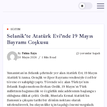
Skip
to
content
EĞITIM
Selanik’te Atatürk Evi’nde 19 Mayıs
Bayramı Coşkusu
Selanik’te
By
Fatma Kaya
yorumlar kapalı
Atatürk
20 Mayıs 2026
1 Min Read
Evi’nde
19
Mayıs
Yunanistan’ın Selanik şehrinde yer alan Atatürk Evi, 19 Mayıs
Bayramı
Atatürk’ü Anma, Gençlik ve Spor Bayramı vesilesiyle özel bir
Coşkusu
için
törene ev sahipliği yaptı. Törende söz alan Türkiye’nin
Selanik Başkonsolosu Serkan Gedik, 19 Mayıs’ın Türk
milletinin bağımsızlık ve özgürlük mücadelesinin başlangıcı
olduğuna dikkat çekti. Gedik, Mustafa Kemal Atatürk’ün
Samsun’a çıkışını tarihi bir dönüm noktası olarak
nitelendirerek, bu olayın ülke için taşıdığı önemi vurguladı.