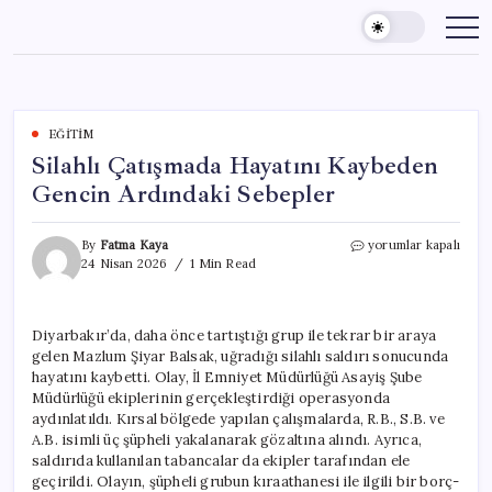
Skip
to
content
EĞITIM
Silahlı Çatışmada Hayatını Kaybeden
Gencin Ardındaki Sebepler
Silahlı
By
Fatma Kaya
yorumlar kapalı
Çatışmada
24 Nisan 2026
1 Min Read
Hayatını
Kaybeden
Gencin
Diyarbakır’da, daha önce tartıştığı grup ile tekrar bir araya
Ardındaki
gelen Mazlum Şiyar Balsak, uğradığı silahlı saldırı sonucunda
Sebepler
için
hayatını kaybetti. Olay, İl Emniyet Müdürlüğü Asayiş Şube
Müdürlüğü ekiplerinin gerçekleştirdiği operasyonda
aydınlatıldı. Kırsal bölgede yapılan çalışmalarda, R.B., S.B. ve
A.B. isimli üç şüpheli yakalanarak gözaltına alındı. Ayrıca,
saldırıda kullanılan tabancalar da ekipler tarafından ele
geçirildi. Olayın, şüpheli grubun kıraathanesi ile ilgili bir borç-