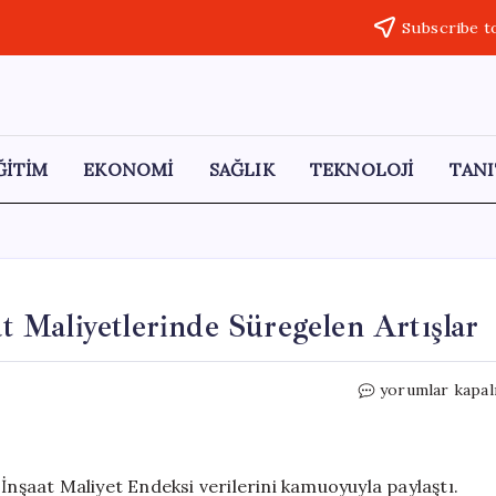
Subscribe t
ĞİTİM
EKONOMİ
SAĞLIK
TEKNOLOJİ
TANI
 Maliyetlerinde Süregelen Artışlar
TÜİK
yorumlar kapal
Mart
2026
Raporu:
İnşaat
İnşaat Maliyet Endeksi verilerini kamuoyuyla paylaştı.