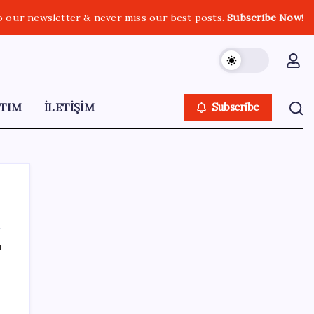
o our newsletter & never miss our best posts.
Subscribe Now!
TIM
İLETİŞİM
Subscribe
ı
SON YAZILAR
Dervişoğlu’ndan ‘Bayrak kaldırıyorum’
mitingine çağrı