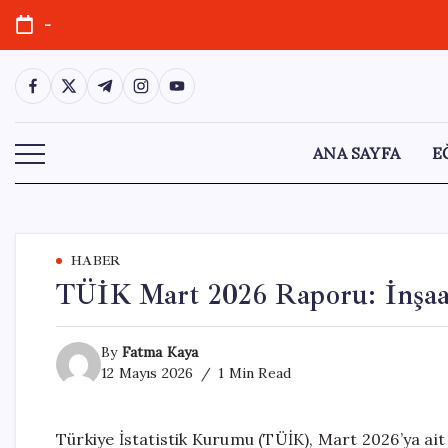
Skip
-
to
content
https://www.facebook.com/
https://twitter.com/
https://t.me/
https://www.instagram.com/
https://youtube.com/
ANA SAYFA
E
HABER
TÜİK Mart 2026 Raporu: İnşaat
By
Fatma Kaya
12 Mayıs 2026
1 Min Read
Türkiye İstatistik Kurumu (TÜİK), Mart 2026’ya ait 