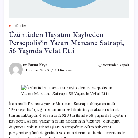
EĞITIM
Üzüntüden Hayatını Kaybeden
Persepolis’in Yazarı Mercane Satrapi,
56 Yaşında Vefat Etti
Üzüntüden
By
Fatma Kaya
yorumlar kapalı
Hayatını
4 Haziran 2026
1 Min Read
Kaybeden
Persepolis’in
Yazarı
Mercane
Satrapi,
56
İran asıllı Fransız yazar Mercane Satrapi, dünyaca ünlü
Yaşında
“Persepolis” çizgi romanının ve filminin yaratıcısı olarak
Vefat
tanınmaktaydı. 4 Haziran 2026 tarihinde 56 yaşında hayatını
Etti
kaybetti. Ailesi, yazarın ölüm nedeninin “üzüntü” olduğunu
için
duyurdu. Yakın arkadaşları, Satrapi’nin ölüm haberini
perşembe günü doğruladı ve onun derin bir keder içerisinde